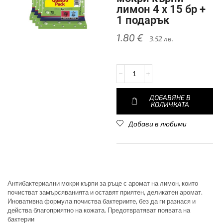
лимон 4 х 15 бр +
1 подарък
1.80
€
3.52
лв.
ДОБАВЯНЕ В
КОЛИЧКАТА
Добави в любими
Aнтибактериални мокри кърпи за ръце с аромат на лимон, които
почистват замърсяванията и оставят приятен, деликатен аромат.
Иновативна формула почиства бактериите, без да ги разнася и
действа благоприятно на кожата. Предотвратяват появата на
бактерии