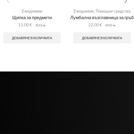
Ежедневие
Ежедневие
,
Помощни средства
Щипка за предмети
Лумбална възглавница за гръб
13.00
€
22.00
€
25.43
лв.
43.03
лв.
ДОБАВЯНЕ В КОЛИЧКАТА
ДОБАВЯНЕ В КОЛИЧКАТА