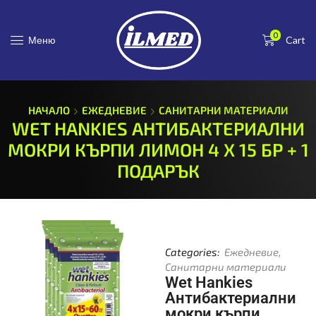
0
Меню
Cart
НАЧАЛО
ЕЖЕДНЕВИЕ
САНИТАРНИ МАТЕРИАЛИ
WET HANKIES АНТИБАКТЕРИАЛНИ
МОКРИ КЪРПИ ЛИМОН 4 Х 15 БР + 1
ПОДАРЪК
Categories:
Ежедневие
,
Санитарни материали
Wet Hankies
Антибактериални
мокри кърпи