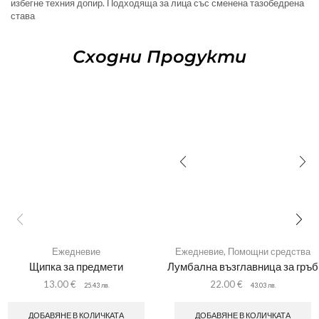
избегне техния допир. Подходяща за лица със сменена тазобедрена
става
Сходни Продукти
Ежедневие
Ежедневие
,
Помощни средства
Щипка за предмети
Лумбална възглавница за гръб
13.00
€
22.00
€
25.43
лв.
43.03
лв.
ДОБАВЯНЕ В КОЛИЧКАТА
ДОБАВЯНЕ В КОЛИЧКАТА