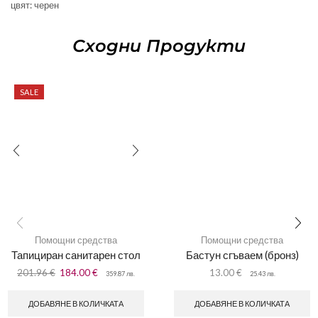
цвят: черен
Сходни Продукти
SALE
Помощни средства
Помощни средства
Тапициран санитарен стол
Бастун сгъваем (бронз)
201.96
€
184.00
€
13.00
€
359.87
лв.
25.43
лв.
ДОБАВЯНЕ В КОЛИЧКАТА
ДОБАВЯНЕ В КОЛИЧКАТА