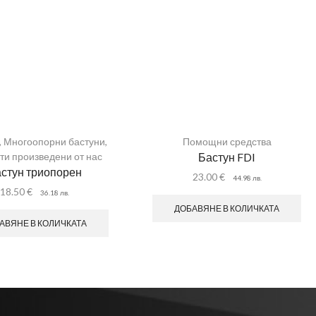
,
Многоопорни бастуни
,
Помощни средства
ти произведени от нас
Бастун FDI
стун триопорен
23.00
€
44.98
лв.
18.50
€
36.18
лв.
ДОБАВЯНЕ В КОЛИЧКАТА
АВЯНЕ В КОЛИЧКАТА