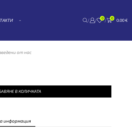
ТУНИ
0
0
/
/
/
ТАКТИ
⌁
0.00
€
ведени от нас
БАВЯНЕ В КОЛИЧКАТА
а информация