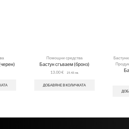
ва
Помощни средства
Бастуни
(черен)
Бастун сгъваем (бронз)
Продук
Ба
13.00
€
.
25.43
лв.
КАТА
ДОБАВЯНЕ В КОЛИЧКАТА
ДОБ