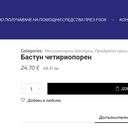
АЛО
ПРОДУКТИ ПРОИЗВЕДЕНИ ОТ НАС
МНОГООПОРНИ БАС
БАСТУН ЧЕТИРИОПОРЕН
О ПОЛУЧАВАНЕ НА ПОМОЩНИ СРЕДСТВА ПРЕЗ РЗОК
⌁
КОН
Categories:
Многоопорни бастуни
,
Продукти произ
Бастун четириопорен
24.70
€
48.31
лв.
ДО
Добави в любими
Допълнителн