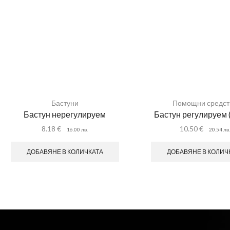
Бастуни
Помощни средст
Бастун нерегулируем
Бастун регулируем 
8.18
€
10.50
€
16.00
лв.
20.54
лв
ДОБАВЯНЕ В КОЛИЧКАТА
ДОБАВЯНЕ В КОЛИЧ