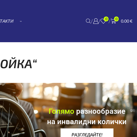
0
0
/
/
/
ТАКТИ
⌁
0.00
€
РОЙКА“
Голямо
разнообразие
на инвалидни колички
РАЗГЛЕДАЙТЕ!