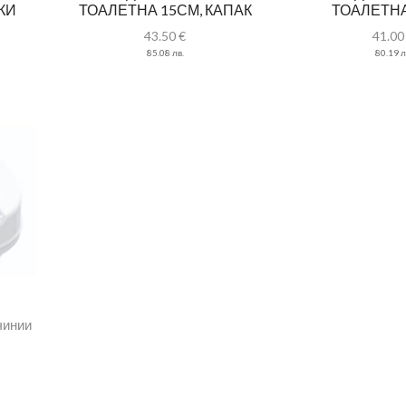
КИ
ТОАЛЕТНА 15СМ, КАПАК
ТОАЛЕТНА
43.50
€
41.0
85.08
лв.
80.19
л
чинии