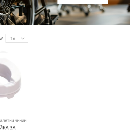
w
оалетни чинии
ЙКА ЗА