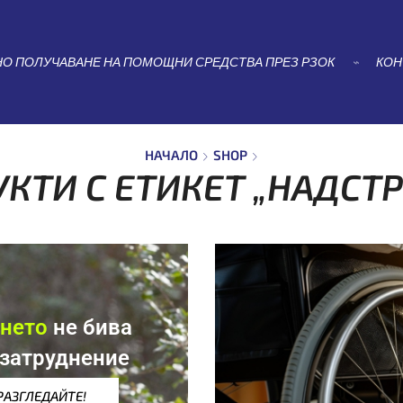
НАЧАЛО
SHOP
ПРОДУКТИ С ЕТИКЕТ „НАДСТРОЙКА“
О ПОЛУЧАВАНЕ НА ПОМОЩНИ СРЕДСТВА ПРЕЗ РЗОК
⌁
КОН
НАЧАЛО
SHOP
КТИ С ЕТИКЕТ „НАДСТ
нето
не бива
 затруднение
РАЗГЛЕДАЙТЕ!