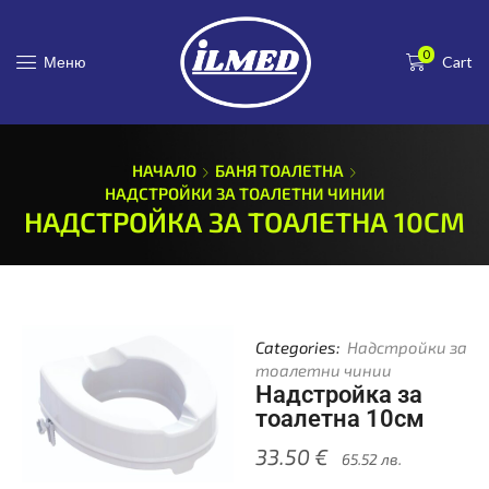
0
Меню
Cart
НАЧАЛО
БАНЯ ТОАЛЕТНА
НАДСТРОЙКИ ЗА ТОАЛЕТНИ ЧИНИИ
НАДСТРОЙКА ЗА ТОАЛЕТНА 10СМ
Categories:
Надстройки за
тоалетни чинии
Надстройка за
тоалетна 10см
33.50
€
65.52
лв.