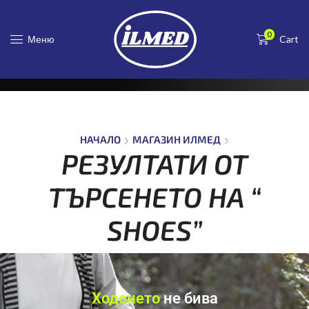
НАЧАЛО
МАГАЗИН ИЛМЕД
0
РЕЗУЛТАТИ ОТ ТЪРСЕНЕТО НА “
Меню
Cart
SHOES”
НАЧАЛО
МАГАЗИН ИЛМЕД
РЕЗУЛТАТИ ОТ
ТЪРСЕНЕТО НА “
SHOES”
Ходенето
не бива