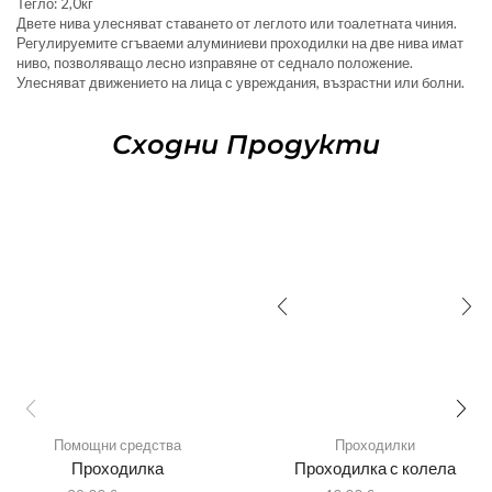
Тегло: 2,0кг
Двете нива улесняват ставането от леглото или тоалетната чиния.
Регулируемите сгъваеми алуминиеви проходилки на две нива имат
ниво, позволяващо лесно изправяне от седнало положение.
Улесняват движението на лица с увреждания, възрастни или болни.
Сходни Продукти
Помощни средства
Проходилки
Проходилка
Проходилка с колела