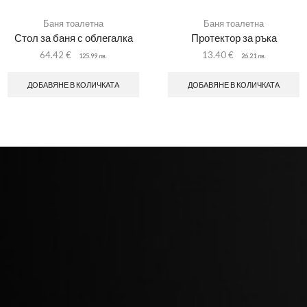
Баня тоалетна
Баня тоалетна
Стол за баня с облегалка
Протектор за ръка
64.42
€
13.40
€
125.99
лв.
26.21
лв.
ДОБАВЯНЕ В КОЛИЧКАТА
ДОБАВЯНЕ В КОЛИЧКАТА