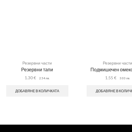
Резервни части
Резервни част
Резервни тапи
Подмишечен омеко
1.30
€
1.55
€
2.54
лв.
3.03
лв.
ДОБАВЯНЕ В КОЛИЧКАТА
ДОБАВЯНЕ В КОЛИЧ