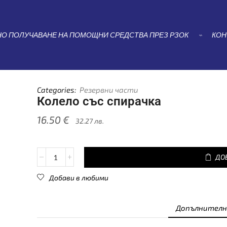
НАЧАЛО
РЕЗЕРВНИ ЧАСТИ
КОЛЕЛО СЪС СПИРАЧКА
О ПОЛУЧАВАНЕ НА ПОМОЩНИ СРЕДСТВА ПРЕЗ РЗОК
⌁
КОН
Categories:
Резервни части
Колело със спирачка
16.50
€
32.27
лв.
ДО
Добави в любими
Допълнителн