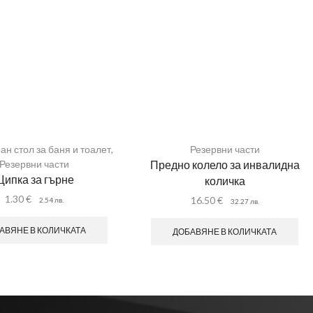
н стол за баня и тоалет
,
Резервни части
Резервни части
Предно колело за инвалидна
ипка за гърне
количка
1.30
€
16.50
€
2.54
лв.
32.27
лв.
АВЯНЕ В КОЛИЧКАТА
ДОБАВЯНЕ В КОЛИЧКАТА