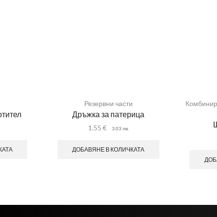
и
Резервни части
Комбинира
тител
Дръжка за патерица
Щ
1.55
€
3.03
лв.
КАТА
ДОБАВЯНЕ В КОЛИЧКАТА
ДОБ