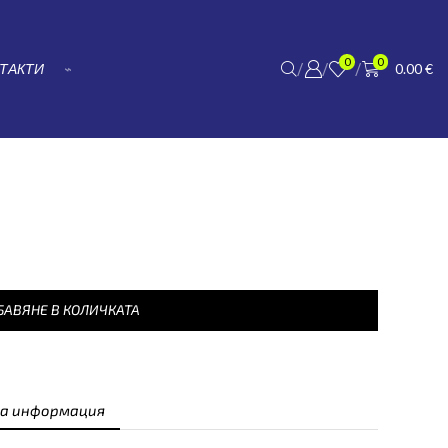
0
0
/
/
/
ТАКТИ
⌁
0.00
€
БАВЯНЕ В КОЛИЧКАТА
а информация