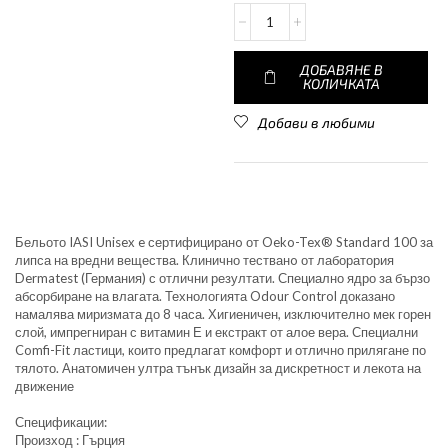
ДОБАВЯНЕ В
КОЛИЧКАТА
Добави в любими
Бельото IASI Unisex e сертифициранo от Oeko-Tex® Standard 100 за
липса на вредни вещества. Клинично тестванo от лаборатория
Dermatest (Германия) с отлични резултати. Специално ядро за бързо
абсорбиране на влагата. Технологията Odour Control доказано
намалява миризмата до 8 часа. Хигиеничен, изключително мек горен
слой, импрегниран с витамин Е и екстракт от алое вера. Специални
Comfi-Fit ластици, които предлагат комфорт и отлично прилягане по
тялото. Анатомичен ултра тънък дизайн за дискретност и лекота на
движение
Спецификации:
Произход : Гърция