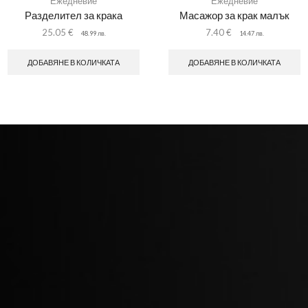
Ежедневие
Ежедневие
Разделител за крака
Масажор за крак малък
25.05
€
7.40
€
48.99
лв.
14.47
лв.
ДОБАВЯНЕ В КОЛИЧКАТА
ДОБАВЯНЕ В КОЛИЧКАТА