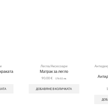
и
Легла/Аксесоари
Антидек
краката
Матрак за легло
Анти
90.00
€
.
176.02
лв.
КАТА
ДОБАВЯНЕ В КОЛИЧКАТА
ДОБ