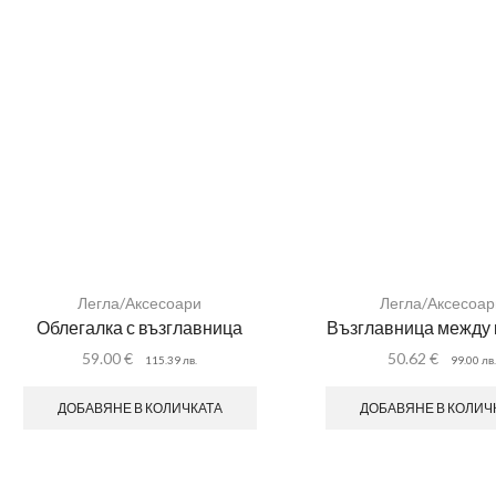
Легла/Аксесоари
Легла/Аксесоар
Облегалка с възглавница
Възглавница между 
59.00
€
50.62
€
115.39
лв.
99.00
лв
ДОБАВЯНЕ В КОЛИЧКАТА
ДОБАВЯНЕ В КОЛИЧ