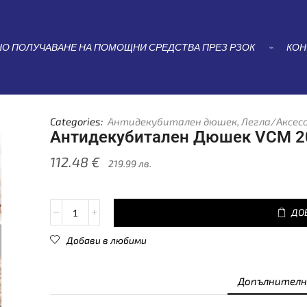
НАЧАЛО
ПОМОЩНИ СРЕДСТВА
АНТИДЕКУБИТАЛЕН ДЮШЕ
АНТИДЕКУБИТАЛЕН ДЮШЕК VCM 20
О ПОЛУЧАВАНЕ НА ПОМОЩНИ СРЕДСТВА ПРЕЗ РЗОК
⌁
КОН
Categories:
Антидекубитален дюшек
,
Легла/Аксес
Антидекубитален Дюшек VCM 
112.48
€
219.99
лв.
ДО
Добави в любими
Допълнителн