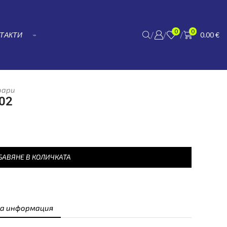
К
2
0
0
/
/
/
ТАКТИ
⌁
0.00
€
оари
202
БАВЯНЕ В КОЛИЧКАТА
а информация