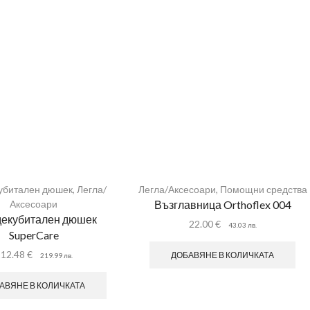
убитален дюшек
,
Легла/
Легла/Аксесоари
,
Помощни средства
Аксесоари
Възглавница Orthoflex 004
декубитален дюшек
22.00
€
43.03
лв.
SuperCare
112.48
€
ДОБАВЯНЕ В КОЛИЧКАТА
219.99
лв.
АВЯНЕ В КОЛИЧКАТА