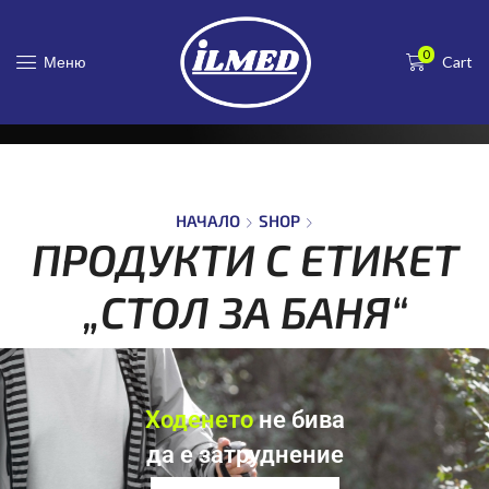
НАЧАЛО
SHOP
0
ПРОДУКТИ С ЕТИКЕТ „СТОЛ ЗА
Меню
Cart
БАНЯ“
НАЧАЛО
SHOP
ПРОДУКТИ С ЕТИКЕТ
„СТОЛ ЗА БАНЯ“
Ходенето
не бива
да е затруднение