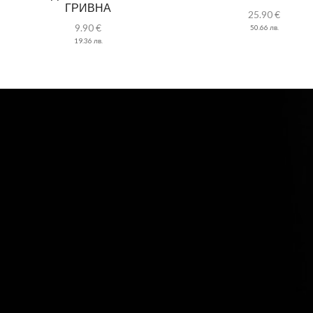
ГРИВНА
25.90
€
9.90
€
50.66
лв.
19.36
лв.