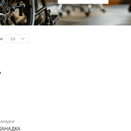
w
канадки
КАНАДКА