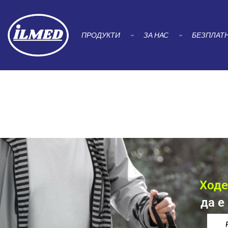
ПРОДУКТИ
⌁
ЗА НАС
⌁
БЕЗПЛАТН
Ходе
да е