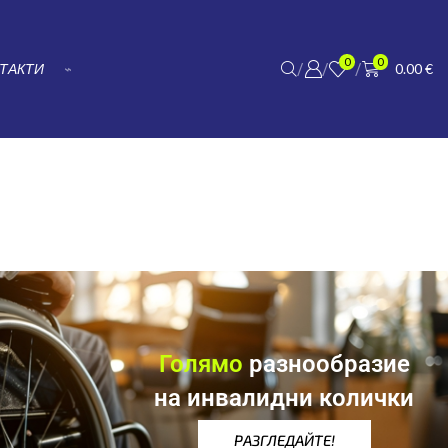
0
0
/
/
/
ТАКТИ
⌁
0.00
€
Голямо
разнообразие
на инвалидни колички
РАЗГЛЕДАЙТЕ!