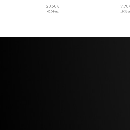
20.50
€
9.90
40.09
лв.
19.36
л